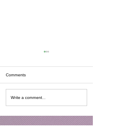
OTAKI SENGOKU
お待たせしまし
EXTREMES 2026Official
OTAKI SENGO
After Movie 第二弾 公
EXTREMES 2026O
あの熱狂がよみがえる、さら
千葉・大多喜の山
開！！
After Movie 第
Comments
に加速する...! 先日公開した第
繰り広げられたOTA
開！！🔥
一弾に続き、OTAKI
SENGOKU EXTR
SENGOKU EXTREMES
2026 記念すべき
Write a comment...
2026 Official After Movie 第二
催（プレ大会から
弾 を公開しました！ コース
回目） 回を重ね
上に現れる渡渉区間 ハラハラ
し続けるこの戦い
しながら慎重に下ったあの急
圧倒的な熱狂とと
斜面 両手を使ってよじ登っ
じました。 過酷