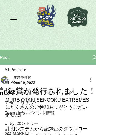
Post
All Posts
運営事務局
All Posts
Dec 19, 2023
記録賞が発行されました！
Point Ranking - ポイントランキング
MURB OTAKI SENGOKU EXTREMES 
Result - リザルト
にたくさんのご参加ありがとうござい
Event_Info - イベント情報
ました。
Entry- エントリー
計測システムから記録証のダウンロー
GO-MARKET