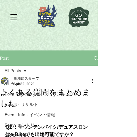
Post
All Posts
事務局スタッフ
All Posts
Apr 22, 2021
よくある質問をまとめま
Point Ranking - ポイントランキング
した
Result - リザルト
Event_Info - イベント情報
Entry- エントリー
Q1 ：マウンテンバイク/デュアスロン
はe-Bikeでも出場可能ですか？
GO-MARKET