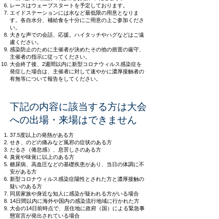
レースはウェーブスタートを予定しております。
エイドステーションには水など最低限の用意となりま
す。各自水分、補給食を十分にご用意の上ご参加くださ
い。
大きな声での会話、応援。ハイタッチやハグなどはご遠
慮ください。
感染防止のために主催者が決めたその他の措置の厳守、
主催者の指示に従ってください。
大会終了後、2週間以内に新型コロナウィルス感染症を
発症した場合は、主催者に対して速やかに濃厚接触者の
有無等について報告をしてください。
下記の内容に該当する方は大会
への出場・来場はできません
37.5度以上の発熱がある方
せき、のどの痛みなど風邪の症状のある方
だるさ（倦怠感）、息苦しさのある方
臭覚や味覚に以上のある方
糖尿病、高血圧などの基礎疾患があり、当日の体調に不
安がある方
新型コロナウィルス感染症陽性とされた方と濃厚接触の
疑いのある方
同居家族や身近な知人に感染が疑われる方がいる場合
14日間以内に海外や国内の感染流行地域に行かれた方
大会の14日前時点で、居住地に政府（国）による緊急事
態宣言が発出されている場合