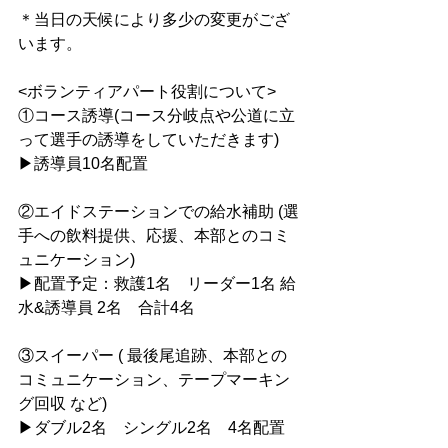
＊当日の天候により多少の変更がござ
います。　
<ボランティアパート役割について>
①コース誘導(コース分岐点や公道に立
って選手の誘導をしていただきます)
▶︎誘導員10名配置
②エイドステーションでの給水補助 (選
手への飲料提供、応援、本部とのコミ
ュニケーション)
▶︎配置予定：救護1名　リーダー1名 給
水&誘導員 2名　合計4名
③スイーパー ( 最後尾追跡、本部との
コミュニケーション、テープマーキン
グ回収 など)
▶︎ダブル2名　シングル2名　4名配置